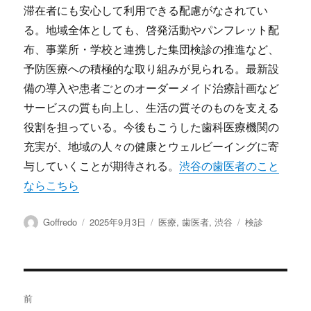
滞在者にも安心して利用できる配慮がなされてい
る。地域全体としても、啓発活動やパンフレット配
布、事業所・学校と連携した集団検診の推進など、
予防医療への積極的な取り組みが見られる。最新設
備の導入や患者ごとのオーダーメイド治療計画など
サービスの質も向上し、生活の質そのものを支える
役割を担っている。今後もこうした歯科医療機関の
充実が、地域の人々の健康とウェルビーイングに寄
与していくことが期待される。
渋谷の歯医者のこと
ならこちら
投
投
カ
タ
Goffredo
2025年9月3日
医療
,
歯医者
,
渋谷
検診
稿
稿
テ
グ
者
日:
ゴ
リ
ー
投
前