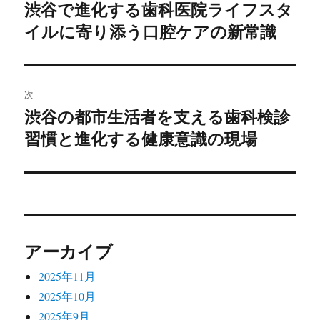
稿
渋谷で進化する歯科医院ライフスタ
前
イルに寄り添う口腔ケアの新常識
の
ナ
投
ビ
稿:
ゲ
次
渋谷の都市生活者を支える歯科検診
次
ー
習慣と進化する健康意識の現場
の
シ
投
稿:
ョ
ン
アーカイブ
2025年11月
2025年10月
2025年9月